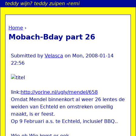
teddy wijn? teddy zuipen -remi
Jump to navigation
Home
›
a
You are here
Mobach-Bday part 26
i
n
Submitted by
Velasca
on
Mon, 2008-01-14
22:56
e
n
link:
http://yorine.nl/ugly/mendel/658
Omdat Mendel binnenkort al weer 26 lentes de
u
weiden van Echteld en omstreken onveilig
maakt, is er feest.
Op 9 Februari a.s. te Echteld, inclusief BBQ..
Wie oh Wie komt er ook..