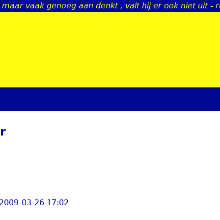
r maar vaak genoeg aan denkt , valt hij er ook niet uit - 
Jump to navigation
r
 2009-03-26 17:02