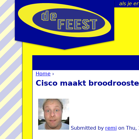
als je e
Home
›
You are here
Cisco maakt broodrooste
Submitted by
remi
on
Thu,