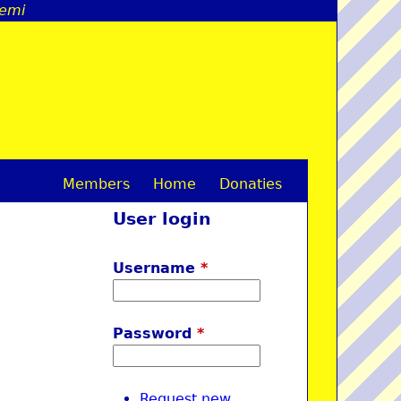
remi
Members
Home
Donaties
M
User login
a
i
Username
*
n
m
Password
*
e
n
Request new