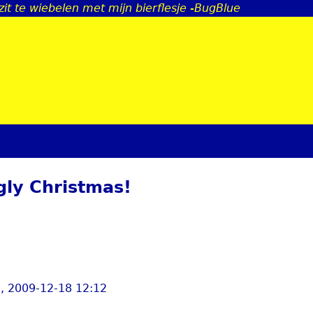
it te wiebelen met mijn bierflesje -BugBlue
Jump to navigation
gly Christmas!
i, 2009-12-18 12:12