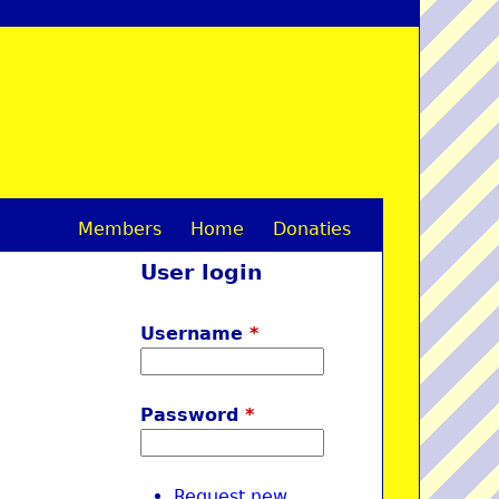
Members
Home
Donaties
M
User login
a
i
Username
*
n
m
Password
*
e
n
Request new