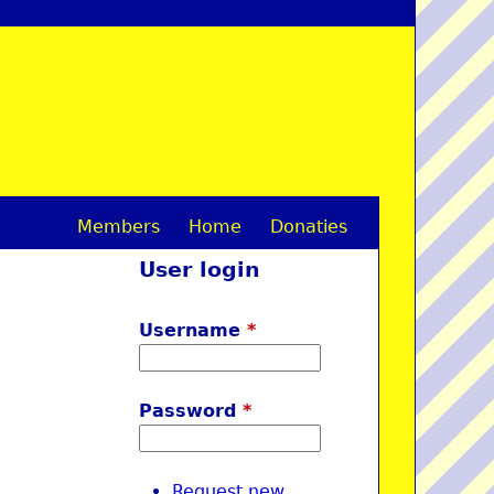
Members
Home
Donaties
M
User login
a
i
Username
*
n
m
Password
*
e
n
Request new