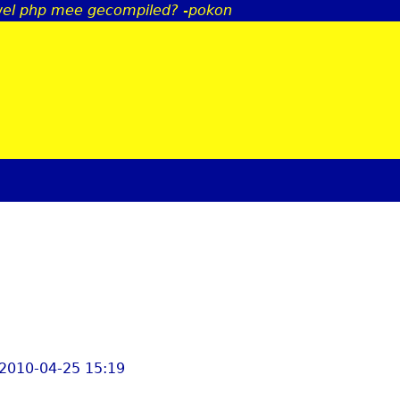
wel php mee gecompiled? -pokon
Jump to navigation
 2010-04-25 15:19