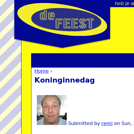
heb je 
Home
›
You are here
Koninginnedag
Submitted by
remi
on
Sun,