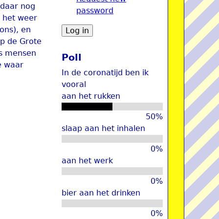
 daar nog
password
u
t het weer
 ons), en
op de Grote
ls mensen
Poll
e waar
In de coronatijd ben ik
vooral
aan het rukken
50%
slaap aan het inhalen
0%
aan het werk
0%
bier aan het drinken
0%