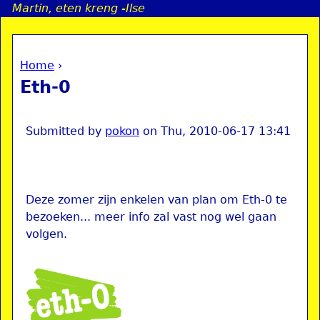
Martin, eten kreng -Ilse
Jump to navigation
Home
›
a
You are here
Eth-0
i
n
Submitted by
pokon
on
Thu, 2010-06-17 13:41
e
Deze zomer zijn enkelen van plan om Eth-0 te
n
bezoeken... meer info zal vast nog wel gaan
volgen.
u