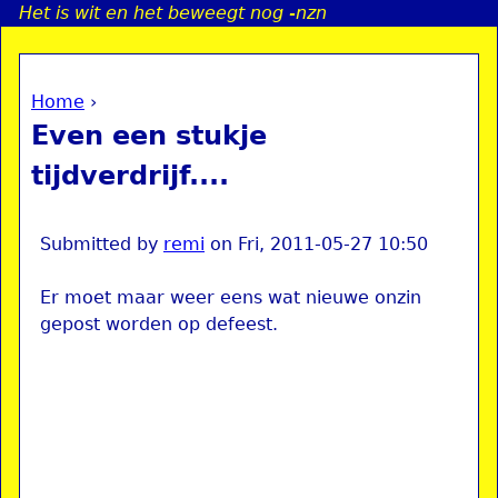
Het is wit en het beweegt nog -nzn
Jump to navigation
Home
›
a
You are here
Even een stukje
i
tijdverdrijf....
n
Submitted by
remi
on
Fri, 2011-05-27 10:50
e
Er moet maar weer eens wat nieuwe onzin
gepost worden op defeest.
n
u