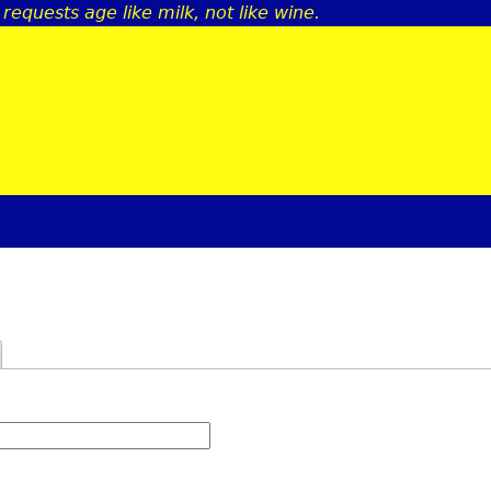
requests age like milk, not like wine.
Jump to navigation