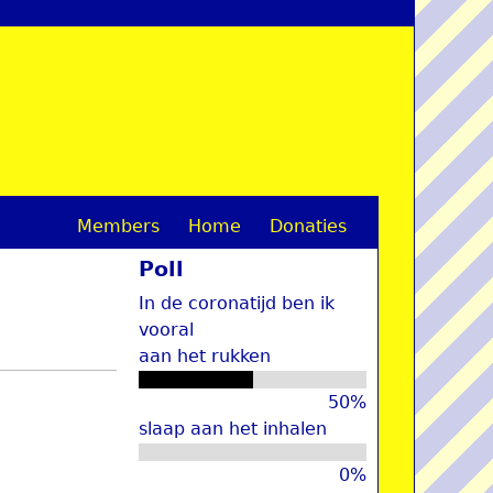
Members
Home
Donaties
M
Poll
a
In de coronatijd ben ik
i
vooral
aan het rukken
n
m
50%
slaap aan het inhalen
e
0%
n