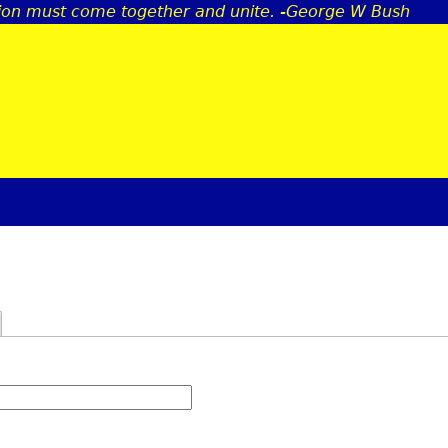
ion must come together and unite. -George W Bush
Jump to navigation