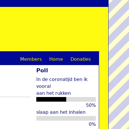
Members
Home
Donaties
M
Poll
a
In de coronatijd ben ik
i
vooral
aan het rukken
n
m
50%
slaap aan het inhalen
e
0%
n