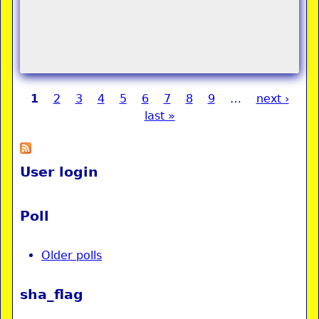
1
2
3
4
5
6
7
8
9
…
next ›
Pages
last »
User login
Poll
Older polls
sha_flag