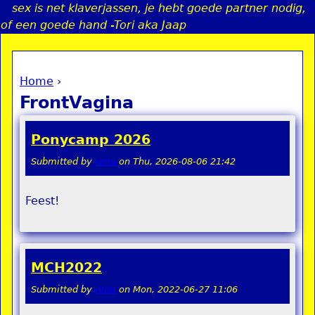
sex is net klaverjassen, je hebt goede partner nodig,
Jump to navigation
of een goede hand -Tori aka Jaap
Home
›
a
You are here
FrontVagina
i
Ponycamp 2026
n
Submitted by
remi
on
Thu, 2026-08-06 21:42
e
Feest!
n
u
MCH2022
Submitted by
remi
on
Mon, 2022-06-27 11:06