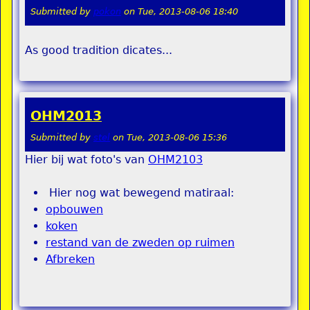
Submitted by
pokon
on
Tue, 2013-08-06 18:40
As good tradition dicates...
OHM2013
Submitted by
stel
on
Tue, 2013-08-06 15:36
Hier bij wat foto's van
OHM2103
Hier nog wat bewegend matiraal:
opbouwen
koken
restand van de zweden op ruimen
Afbreken