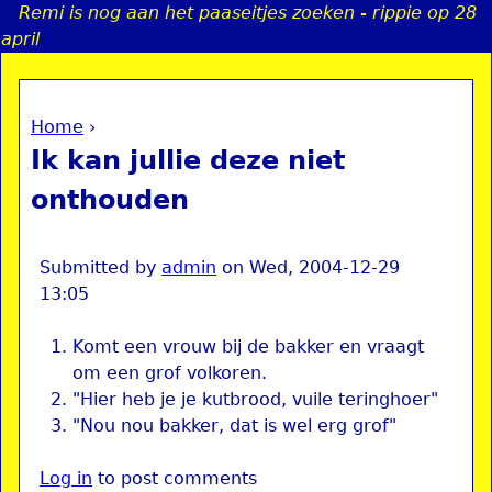
Remi is nog aan het paaseitjes zoeken - rippie op 28
Jump to navigation
april
Home
›
a
You are here
Ik kan jullie deze niet
i
onthouden
n
Submitted by
admin
on
Wed, 2004-12-29
13:05
e
Komt een vrouw bij de bakker en vraagt
n
om een grof volkoren.
u
"Hier heb je je kutbrood, vuile teringhoer"
"Nou nou bakker, dat is wel erg grof"
Log in
to post comments