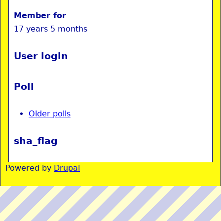
Member for
17 years 5 months
User login
Poll
Older polls
sha_flag
Powered by
Drupal