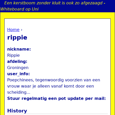
Een kerstboom zonder kluit is ook zo afgezaagd -
Jump to navigation
Whiteboard op Uni
Home
›
a
You are here
rippie
i
nickname:
n
Rippie
afdeling:
Groningen
e
user_info:
Poepchinees, tegenwoordig voorzien van een
n
vrouw waar je alleen vanaf komt door een
u
scheiding...
Stuur regelmatig een pot update per mail:
History