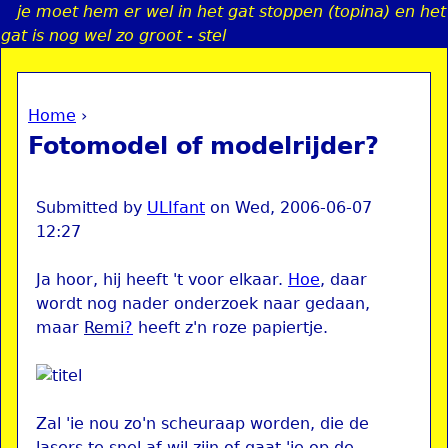
je moet hem er wel in het gat stoppen (topina) en het
Jump to navigation
gat is nog wel zo groot - stel
Home
›
a
You are here
Fotomodel of modelrijder?
i
n
Submitted by
ULIfant
on
Wed, 2006-06-07
12:27
e
Ja hoor, hij heeft 't voor elkaar.
Hoe
, daar
wordt nog nader onderzoek naar gedaan,
n
maar
Remi
?
heeft z'n roze papiertje.
u
Zal 'ie nou zo'n scheuraap worden, die de
lasers te snel af wil zijn of gaat 'ie op de