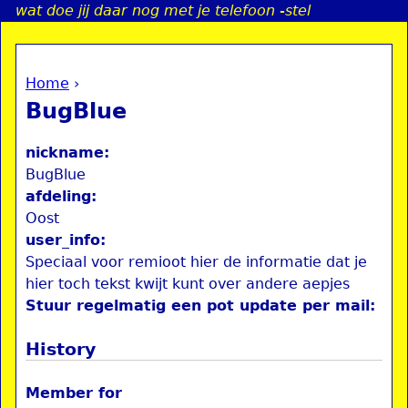
wat doe jij daar nog met je telefoon -stel
Jump to navigation
Home
›
a
You are here
BugBlue
i
nickname:
n
BugBlue
afdeling:
Oost
e
user_info:
Speciaal voor remioot hier de informatie dat je
n
hier toch tekst kwijt kunt over andere aepjes
u
Stuur regelmatig een pot update per mail:
History
Member for