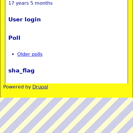
17 years 5 months
User login
Poll
Older polls
sha_flag
Powered by
Drupal