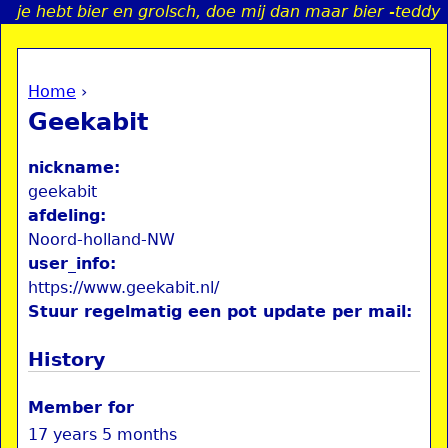
je hebt bier en grolsch, doe mij dan maar bier -teddy
Jump to navigation
Home
›
a
You are here
Geekabit
i
nickname:
n
geekabit
afdeling:
Noord-holland-NW
e
user_info:
https://www.geekabit.nl/
n
Stuur regelmatig een pot update per mail:
u
History
Member for
17 years 5 months