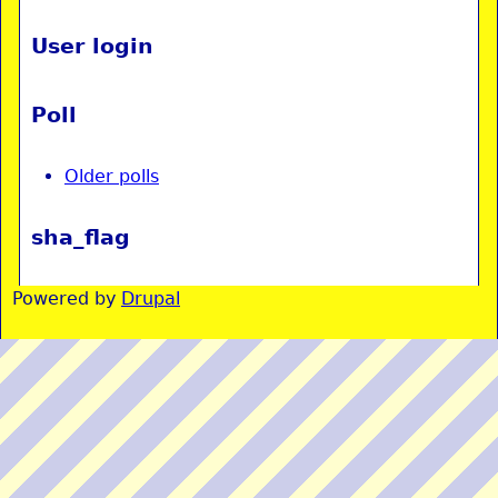
User login
Poll
Older polls
sha_flag
Powered by
Drupal