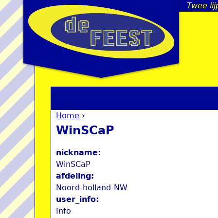
Twee li
Home
›
You are here
WinSCaP
nickname:
WinSCaP
afdeling:
Noord-holland-NW
user_info:
Info