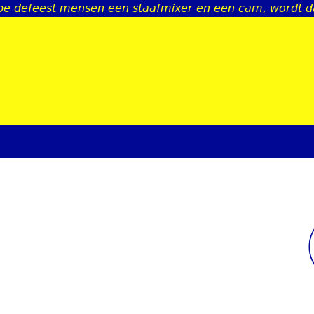
jpe defeest mensen een staafmixer en een cam, wordt da
Jump to navigation