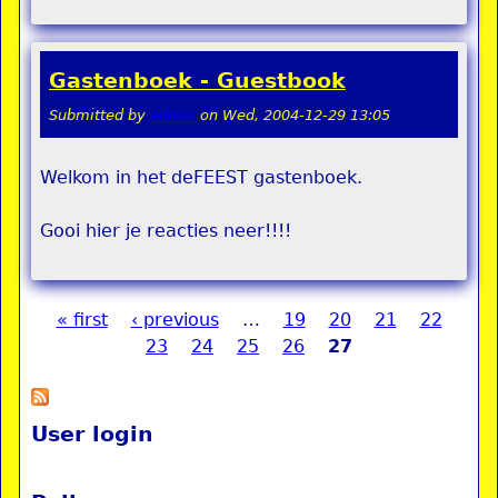
Gastenboek - Guestbook
Submitted by
admin
on
Wed, 2004-12-29 13:05
Welkom in het deFEEST gastenboek.
Gooi hier je reacties neer!!!!
« first
‹ previous
…
19
20
21
22
Pages
23
24
25
26
27
User login