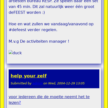
artiesten bureau RESP. Ze spelen daar een set
van 45 min. Dit zal natuurlijk weer één groot
deFEEST worden :)
Hoe en wat zullen we vandaag/vanavond op
#defeest verder regelen.
M.v.g De activiteiten manager !
help your zelf
Submitted by
admin
on
Wed, 2004-12-29 13:05
voor iedereen die de moeite neemt het te
lezen
?