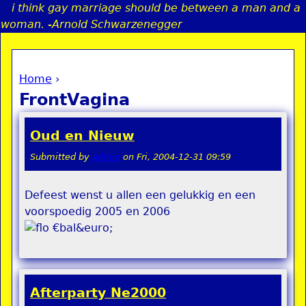
i think gay marriage should be between a man and a
Jump to navigation
woman. -Arnold Schwarzenegger
Home
›
a
You are here
FrontVagina
i
Oud en Nieuw
n
Submitted by
admin
on
Fri, 2004-12-31 09:59
e
Defeest wenst u allen een gelukkig en een
voorspoedig 2005 en 2006
n
€bal&euro;
u
Afterparty Ne2000